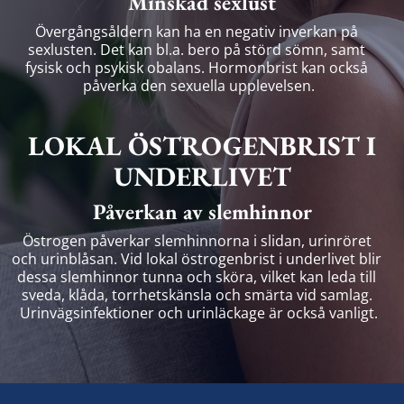
Minskad sexlust
Övergångsåldern kan ha en negativ inverkan på 
sexlusten. Det kan bl.a. bero på störd sömn, samt 
fysisk och psykisk obalans. Hormonbrist kan också 
påverka den sexuella upplevelsen.
LOKAL ÖSTROGENBRIST I
UNDERLIVET
Påverkan av slemhinnor
Östrogen påverkar slemhinnorna i slidan, urinröret 
och urinblåsan. Vid lokal östrogenbrist i underlivet blir 
dessa slemhinnor tunna och sköra, vilket kan leda till 
sveda, klåda, torrhetskänsla och smärta vid samlag. 
Urinvägsinfektioner och urinläckage är också vanligt.