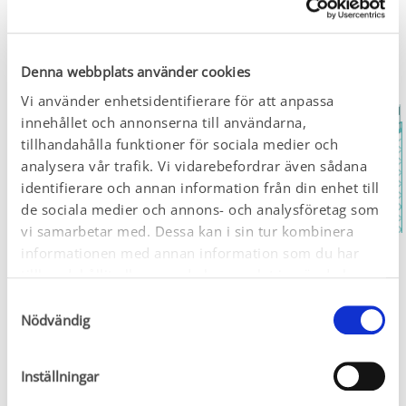
Denna webbplats använder cookies
Vi använder enhetsidentifierare för att anpassa
innehållet och annonserna till användarna,
tillhandahålla funktioner för sociala medier och
analysera vår trafik. Vi vidarebefordrar även sådana
identifierare och annan information från din enhet till
de sociala medier och annons- och analysföretag som
vi samarbetar med. Dessa kan i sin tur kombinera
informationen med annan information som du har
tillhandahållit eller som de har samlat in när du har
Vad händer med
använt deras tjänster.
Samtyckesval
hormonerna i kroppen?
Nödvändig
I övergångsåldern förändras hormonbalansen av de 
Inställningar
kvinnliga hormonerna, vilket kan leda till en obalans 